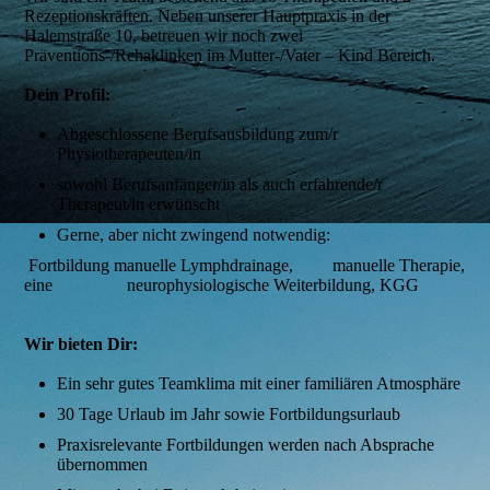
Rezeptionskräften. Neben unserer Hauptpraxis in der
Halemstraße 10, betreuen wir noch zwei
Präventions-/Rehaklinken im Mutter-/Vater – Kind Bereich.
Dein Profil:
Abgeschlossene Berufsausbildung zum/r
Physiotherapeuten/in
sowohl Berufsanfänger/in als auch erfahrende/r
Therapeut/in erwünscht
Gerne, aber nicht zwingend notwendig:
Fortbildung manuelle Lymphdrainage, manuelle Therapie,
eine neurophysiologische Weiterbildung, KGG
Wir bieten Dir:
Ein sehr gutes Teamklima mit einer familiären Atmosphäre
30 Tage Urlaub im Jahr sowie Fortbildungsurlaub
Praxisrelevante Fortbildungen werden nach Absprache
übernommen