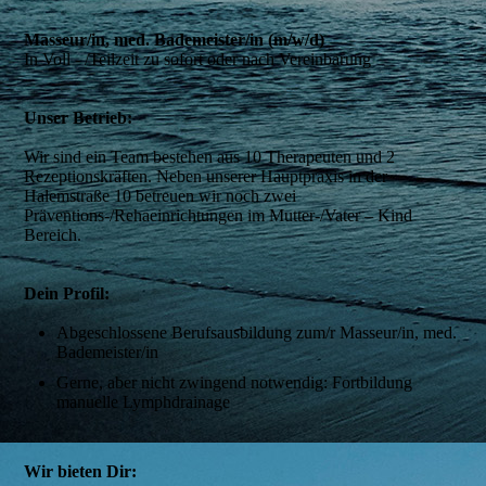
Masseur/in, med. Bademeister/in (m/w/d)
In Voll - /Teilzeit zu sofort oder nach Vereinbarung
Unser Betrieb:
Wir sind ein Team bestehen aus 10 Therapeuten und 2
Rezeptionskräften. Neben unserer Hauptpraxis in der
Halemstraße 10 betreuen wir noch zwei
Präventions-/Rehaeinrichtungen im Mutter-/Vater – Kind
Bereich.
Dein Profil:
Abgeschlossene Berufsausbildung zum/r Masseur/in, med.
Bademeister/in
Gerne, aber nicht zwingend notwendig: Fortbildung
manuelle Lymphdrainage
Wir bieten Dir: