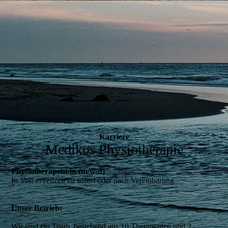
Karriere
Medikos Physiotherapie
Physiotherapeut/in (m/w/d)
In Voll - /Teilzeit zu sofort oder nach Vereinbarung
Unser Betrieb:
Wir sind ein Team, bestehend aus 10 Therapeuten und 2